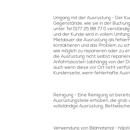
Umgang mit der Ausrüstung - Der Ku
Gegenstände, wie sie in der Buchung
unter Tel 0177 25 88 77 0 verständig
und der Kunde wird in vollem Umfan
Mietdauer die Ausrüstung als fehlerha
kontaktieren und das Problem zu schi
wie möglich zu reparieren oder zu e
die Ausrüstung nicht selbst repariere
Anfahrtskosten (abhängig von der D
auch wenn diese vor Ort nicht verifi
Kundenseite, wenn fehlerhafte Ausr
Reinigung - Eine Reinigung ist berei
Ausrüstungsteile erhoben, die grob
vollständige Ausrüstung, Bettwäsch
Verwendung von Bildmaterial - häpit