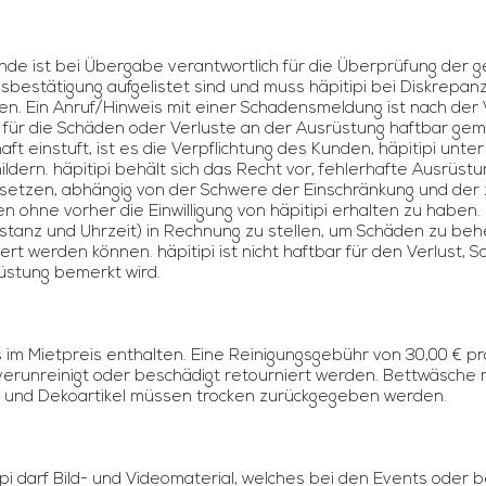
nde ist bei Übergabe verantwortlich für die Überprüfung der
sbestätigung aufgelistet sind und muss häpitipi bei Diskrepan
en. Ein Anruf/Hinweis mit einer Schadensmeldung ist nach der 
g für die Schäden oder Verluste an der Ausrüstung haftbar g
ft einstuft, ist es die Verpflichtung des Kunden, häpitipi unter
ldern. häpitipi behält sich das Recht vor, fehlerhafte Ausrüst
rsetzen, abhängig von der Schwere der Einschränkung und der z
n ohne vorher die Einwilligung von häpitipi erhalten zu haben. 
istanz und Uhrzeit) in Rechnung zu stellen, um Schäden zu b
ziert werden können. häpitipi ist nicht haftbar für den Verlust
üstung bemerkt wird.
ts im Mietpreis enthalten. Eine Reinigungsgebühr von 30,00 € pr
 verunreinigt oder beschädigt retourniert werden. Bettwäsche
e und Dekoartikel müssen trocken zurückgegeben werden.
ipi darf Bild- und Videomaterial, welches bei den Events ode