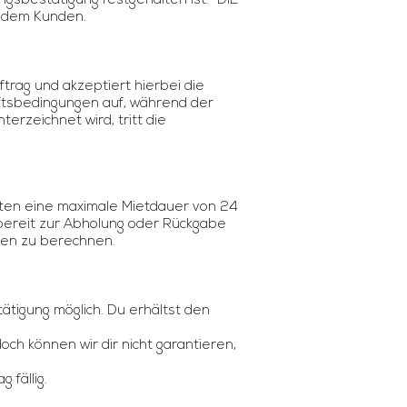
gsbestätigung festgehalten ist. “DIE
. dem Kunden.
trag und akzeptiert hierbei die
ftsbedingungen auf, während der
rzeichnet wird, tritt die
sten eine maximale Mietdauer von 24
 bereit zur Abholung oder Rückgabe
nden zu berechnen.
ätigung möglich. Du erhältst den
ch können wir dir nicht garantieren,
 fällig.