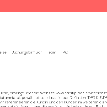
eise
Buchungsformular
Team
FAQ
z in Köln, erbringt über die Website www.hapitipi.de Servicediens
ipi anmietet, gewährleistet, dass sie per Definition “DER KUND
 Wir referenzieren die Kundin und den Kunden im weiteren als 