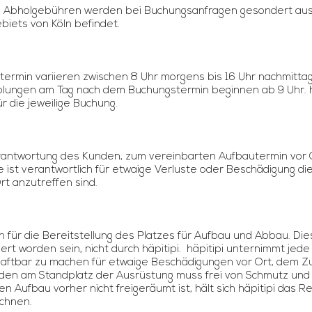
nd Abholgebühren werden bei Buchungsanfragen gesondert aus
iets von Köln befindet.
rmin variieren zwischen 8 Uhr morgens bis 16 Uhr nachmittag
holungen am Tag nach dem Buchungstermin beginnen ab 9 Uhr. h
ür die jeweilige Buchung.
erantwortung des Kunden, zum vereinbarten Aufbautermin vor 
 ist verantwortlich für etwaige Verluste oder Beschädigung d
rt anzutreffen sind.
h für die Bereitstellung des Platzes für Aufbau und Abbau. Di
t worden sein, nicht durch häpitipi. häpitipi unternimmt jede
 haftbar zu machen für etwaige Beschädigungen vor Ort, dem 
en am Standplatz der Ausrüstung muss frei von Schmutz und 
 Aufbau vorher nicht freigeräumt ist, hält sich häpitipi das Re
echnen.