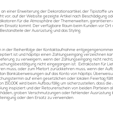
s an einer Erweiterung der Dekorationsartikel, der Tipistoffe un
t vor, auf der Website gezeigte Artikel nach Beschädigung oder
Indikatoren für die Atmosphäre der Themenwelten, garantieren 
m Einsatz kommt. Der verfügbare Raum beim Kunden vor Ort 
Bestandteile der Ausrüstung und das Styling.
in der Reihenfolge der Kontaktaufnahme entgegengenommen un
tiert ist und häpitipi einen Zahlungseingang verzeichnen kann.
Lieferung zu verweigern, wenn der Zahlungseingang nicht rech
Buchungsbestätigung nicht eingegangen ist. Extrakosten für L
ieren muss, oder zum Mietort zurückkehren muss, wenn der Auf
n Banküberweisungen auf das Konto von häpitipi, Überweisu
ungstermin auf einen gesetzlichen oder lokalen Feiertag fällt
von 150,00€ wird beim Aufbau fällig um sicherzustellen, dass di
lung inspiziert und der Retourenschein von beiden Parteien al
Schäden, groben Verschmutzungen oder fehlender Ausrüstung beh
 Reinigung oder den Ersatz zu verwenden.