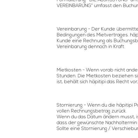
Formulierung. “DIE AUSRÜSTUNG” umsch
VEREINBARUNG” umfasst den Buchung
Vereinbarung - Der Kunde übermittel
Bedingungen des Mietvertrages. häp
Kunde eine Rechnung als Buchungsbes
Vereinbarung dennoch in Kraft.
Mietkosten - Wenn vorab nicht ande
Stunden. Die Mietkosten beziehen si
ist, behält sich häpitipi das Recht
Stornierung - Wenn du die häpitipi P
vollen Rechnungsbetrag zurück.
Wenn du das Datum ändern musst, ist
dass der gewünschte Nachholtermin v
Sollte eine Stornierung / Verschiebung