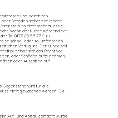
 gemieteten und bezahlten
z oder Schäden sofort direkt oder
Veranstaltung nicht mehr zulässig
emacht. Wenn der Kunde während der
 der Tel 0177 25 88 77 0 zu
ung so schnell oder so umfangreich
eitlichen Verfügung. Der Kunde soll
häpitipi behält sich das Recht vor,
eheben, oder Schäden aufzunehmen,
, Schäden oder Ausgaben auf
o Gegenstand wird für alle
 muss nicht gewaschen werden. Die
r beim Auf- und Abbau gemacht wurde,