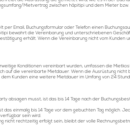
reibt die Ausrüstung, die gemietet wird, wie es in der Buchun
sumfang/Mietvertrag zwischen häpitipi und dem Mieter bzw
t per Email, Buchungsformular oder Telefon einen Buchungsauf
itipi bewahrt die Vereinbarung und unterschriebenen Geschä
tätigung erhält. Wenn die Vereinbarung nicht vom Kunden unte
rweitige Konditionen vereinbart wurden, umfassen die Mietko
ch auf die vereinbarte Mietdauer. Wenn die Ausrüstung nicht
 vor, dem Kunden eine weitere Mietdauer im Umfang von 24 Stu
arty absagen musst, ist das bis 14 Tage nach der Buchungsbest
 das einmalig bis 14 Tage vor dem gebuchten Tag möglich. Jedo
erfügbar sein wird.
 nicht rechtzeitig erfolgt sein, bleibt der volle Rechnungsbetrag